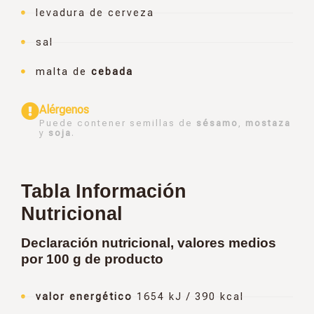
levadura de cerveza
sal
malta de
cebada
Alérgenos
Puede contener semillas de
sésamo
,
mostaza
y
soja
.
Tabla Información
Nutricional
Declaración nutricional, valores medios
por 100 g de producto
valor energético
1654 kJ / 390 kcal